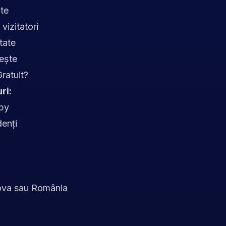
ute
vizitatori
tate
ește
ratuit?
ri:
bby
denți
dova sau România