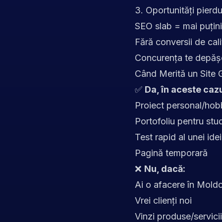
3. Oportunități pierd
SEO slab = mai puțini 
Fără conversii de cali
Concurența te depăș
Când Merită un Site G
✅
Da, în aceste cazu
Proiect personal/ho
Portofoliu pentru stu
Test rapid al unei idei
Pagină temporară
❌
Nu, dacă:
Ai o afacere în Mol
Vrei clienți noi
Vinzi produse/servicii