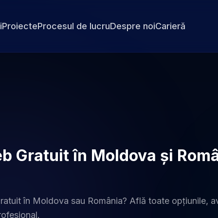
i
Proiecte
Procesul de lucru
Despre noi
Carieră
b Gratuit în Moldova și Rom
gratuit în Moldova sau România? Află toate opțiunile, a
rofesional.