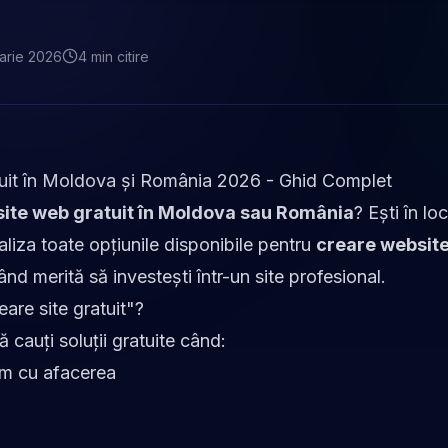
arie 2026
4
min
citire
uit în Moldova și România 2026 - Ghid Complet
site web gratuit în Moldova sau România
? Ești în lo
iza toate opțiunile disponibile pentru
creare website
ând merită să investești într-un site profesional.
are site gratuit"?
 cauți soluții gratuite când:
um cu afacerea