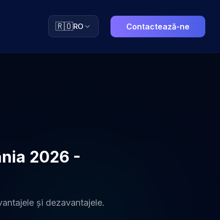
🇷🇴
RO
Contactează-ne
ânia 2026 -
vantajele și dezavantajele.