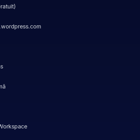
atuit)
.wordpress.com
ss
imă
 Workspace