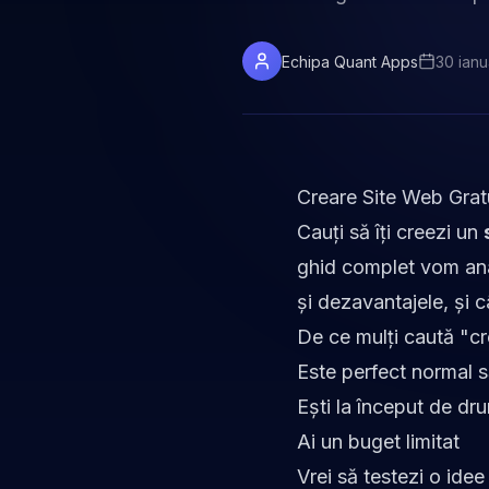
Echipa Quant Apps
30 ianu
Creare Site Web Grat
Cauți să îți creezi un
ghid complet vom anal
și dezavantajele, și c
De ce mulți caută "cre
Este perfect normal să
Ești la început de dr
Ai un buget limitat
Vrei să testezi o idee