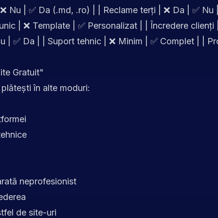
 ❌ Nu | ✅ Da (.md, .ro) | | Reclame terți | ❌ Da | ✅ Nu
nic | ❌ Template | ✅ Personalizat | | Încredere clienți 
 | ✅ Da | | Suport tehnic | ❌ Minim | ✅ Complet | | Pr
ite Gratuit"
 plătești în alte moduri:
tformei
tehnice
rată neprofesionist
rederea
tfel de site-uri