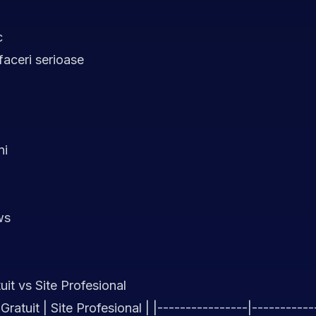
c
faceri serioase
ni
ws
uit vs Site Profesional
 Gratuit | Site Profesional | |----------------|----------