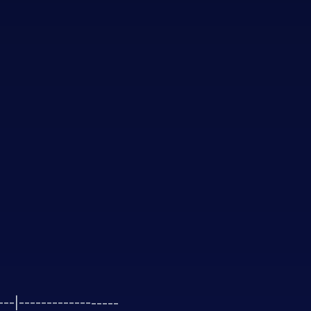
----|------------------