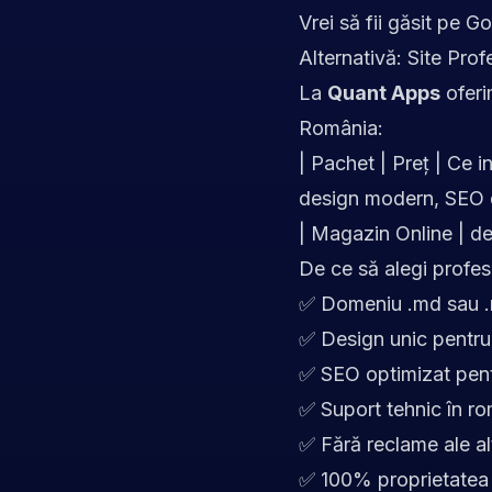
Vrei să fii găsit pe G
Alternativă: Site Prof
La
Quant Apps
oferi
România:
| Pachet | Preț | Ce i
design modern, SEO de
| Magazin Online | de
De ce să alegi profes
✅ Domeniu .md sau .r
✅ Design unic pentru
✅ SEO optimizat pe
✅ Suport tehnic în r
✅ Fără reclame ale al
✅ 100% proprietatea