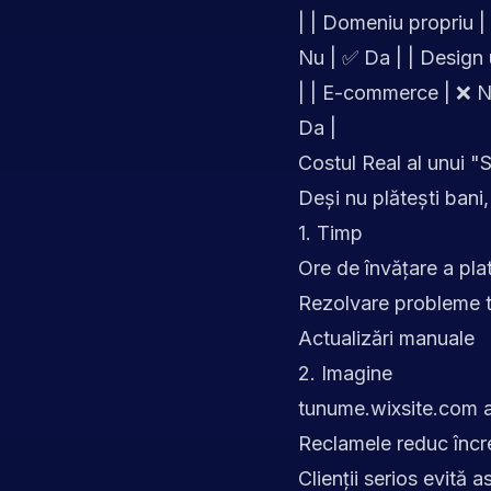
| | Domeniu propriu |
Nu | ✅ Da | | Design u
| | E-commerce | ❌ Nu
Da |
Costul Real al unui "S
Deși nu plătești bani,
1. Timp
Ore de învățare a pla
Rezolvare probleme 
Actualizări manuale
2. Imagine
tunume.wixsite.com a
Reclamele reduc înc
Clienții serios evită as