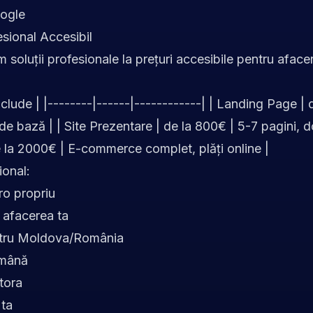
oogle
esional Accesibil
m soluții profesionale la prețuri accesibile pentru aface
nclude | |--------|------|------------| | Landing Page | 
 bază | | Site Prezentare | de la 800€ | 5-7 pagini, d
 la 2000€ | E-commerce complet, plăți online |
ional:
o propriu
 afacerea ta
ntru Moldova/România
omână
tora
 ta