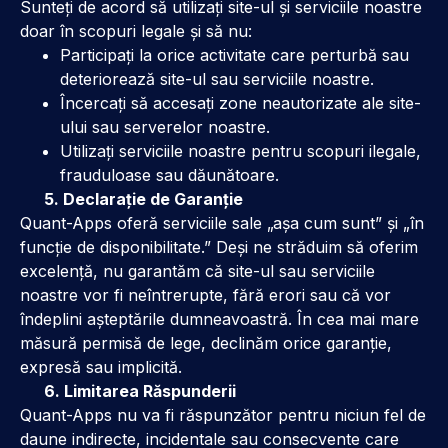
Sunteți de acord să utilizați site-ul și serviciile noastre
doar în scopuri legale și să nu:
Participați la orice activitate care perturbă sau
deteriorează site-ul sau serviciile noastre.
Încercați să accesați zone neautorizate ale site-
ului sau serverelor noastre.
Utilizați serviciile noastre pentru scopuri ilegale,
frauduloase sau dăunătoare.
5. Declarație de Garanție
Quant-Apps oferă serviciile sale „așa cum sunt” și „în
funcție de disponibilitate.” Deși ne străduim să oferim
excelență, nu garantăm că site-ul sau serviciile
noastre vor fi neîntrerupte, fără erori sau că vor
îndeplini așteptările dumneavoastră. În cea mai mare
măsură permisă de lege, declinăm orice garanție,
expresă sau implicită.
6. Limitarea Răspunderii
Quant-Apps nu va fi răspunzător pentru niciun fel de
daune indirecte, incidentale sau consecvente care