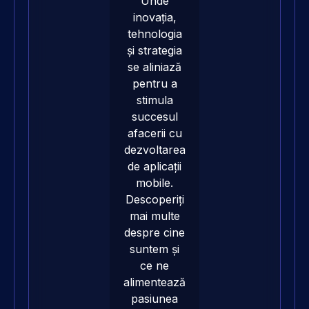
Unde
inovația,
tehnologia
și strategia
se aliniază
pentru a
stimula
succesul
afacerii cu
dezvoltarea
de aplicații
mobile
.
Descoperiți
mai multe
despre
cine
suntem
și
ce ne
alimentează
pasiunea