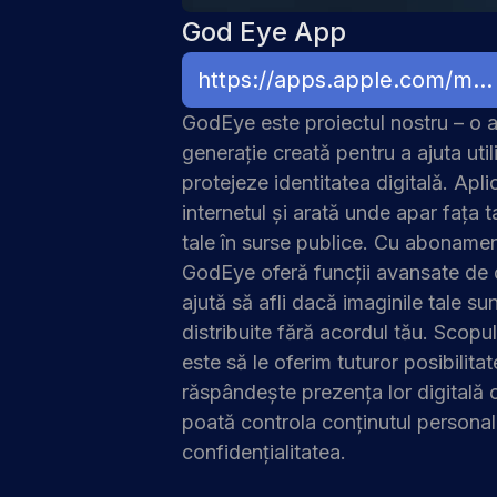
God Eye App
https://apps.apple.com/md/app/god-eye/id6742137629
GodEye este proiectul nostru – o a
generație creată pentru a ajuta utili
protejeze identitatea digitală. Apl
internetul și arată unde apar fața t
tale în surse publice. Cu aboname
GodEye oferă funcții avansate de 
ajută să afli dacă imaginile tale su
distribuite fără acordul tău. Scop
este să le oferim tuturor posibilit
răspândește prezența lor digitală on
poată controla conținutul personal
confidențialitatea.