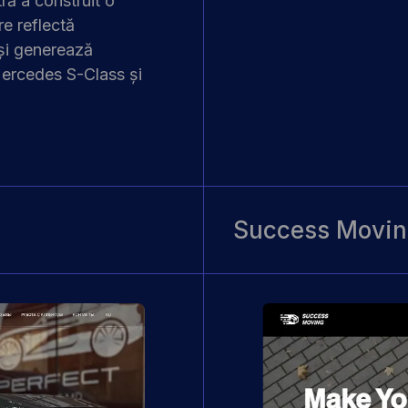
tră
a construit o
re reflectă
și generează
 Mercedes S-Class și
Success Movi