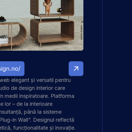
sign.no/
web elegant și versatil pentru
dio de design interior care
în medii inspiratoare. Platforma
e lor – de la interioare
nsultanță, până la sisteme
ug-in Wall”. Designul reflectă
etică, funcționalitate și inovație.