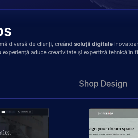
ps
ă diversă de clienți, creând
soluții digitale
inovatoar
u experiență
aduce creativitate și expertiză tehnică în f
Shop Design