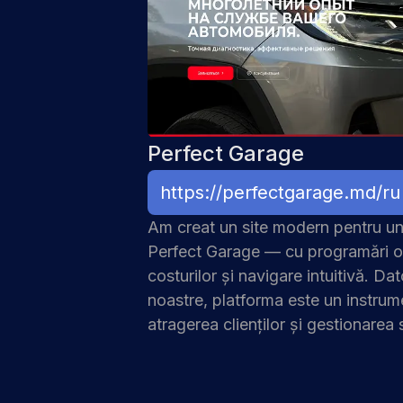
Perfect Garage
https://perfectgarage.md/ru
Am creat un
site modern pentru un
Perfect Garage — cu programări on
costurilor și navigare intuitivă. Da
noastre
, platforma este un instrum
atragerea clienților și gestionarea so