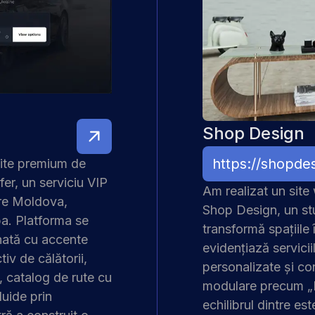
Shop Design
https://shopde
ite premium de
er, un serviciu VIP
Am realizat un site 
tre Moldova,
Shop Design, un stu
pa. Platforma se
transformă spațiile 
inată cu accente
evidențiază serviciil
tiv de călătorii,
personalizate și co
 catalog de rute cu
modulare precum „Pl
luide prin
echilibrul dintre est