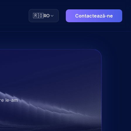
🇷🇴
RO
Contactează-ne
are le-am