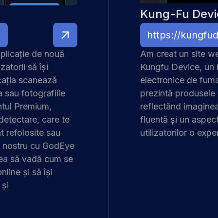
Kung-Fu Devi
https://kungfud
plicație de nouă
Am creat un site w
zatorii să își
Kungfu Device, un b
icația scanează
electronice de fuma
a sau fotografiile
prezintă produsele 
ntul Premium,
reflectând imagine
detectare, care te
fluentă și un aspect
nt refolosite sau
utilizatorilor o expe
ul nostru cu GodEye
atea să vadă cum se
line și să își
 și