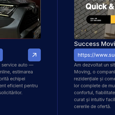
Success Mov
 service auto
—
Am dezvoltat un si
line, estimarea
Moving, o companie 
torită
echipei
rezidențiale și come
ent eficient pentru
lor complete de mu
licitărilor.
confortul, fiabilitat
curat și intuitiv fac
cererile de ofertă.