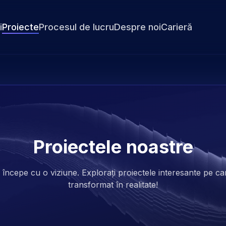
i
Proiecte
Procesul de lucru
Despre noi
Carieră
Proiectele noastre
 începe cu o viziune. Explorați proiectele interesante pe c
transformat în realitate!