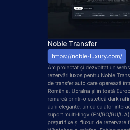
Noble Transfer
https://noble-luxury.com/
Am proiectat și dezvoltat un
webs
rezervări
luxos pentru Noble Transf
de transfer auto care operează în
România, Ucraina și în toată Euro
remarcă printr-o estetică dark raf
aurii elegante, un calculator interac
suport multi-lingv (EN/RO/RU/UA),
prețuri fixe și fluxuri de rezervare f